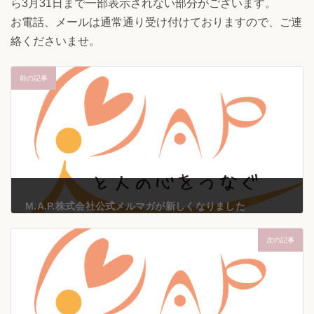
ら3月31日まで一部表示されない部分がございます。
日
お電話、メールは通常通り受け付けておりますので、ご連
時
絡くださいませ。
:
前の記事
M.A.P.株式会社公式メルマガが新しくなりました
2025年3月14日
次の記事