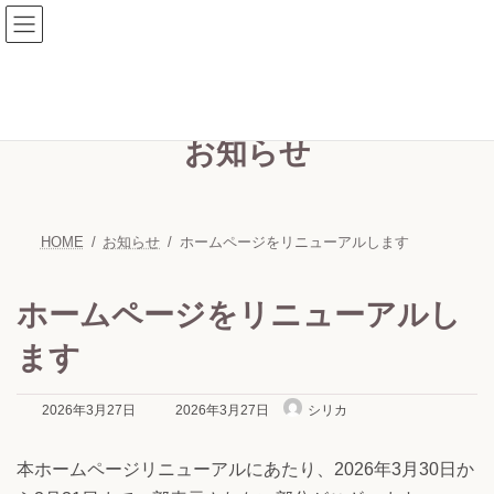
コ
ナ
ン
ビ
テ
ゲ
ン
ー
お知らせ
ツ
シ
へ
ョ
ス
ン
HOME
お知らせ
ホームページをリニューアルします
キ
に
ッ
移
ホームページをリニューアルし
プ
動
ます
最
2026年3月27日
2026年3月27日
シリカ
終
更
本ホームページリニューアルにあたり、2026年3月30日か
新