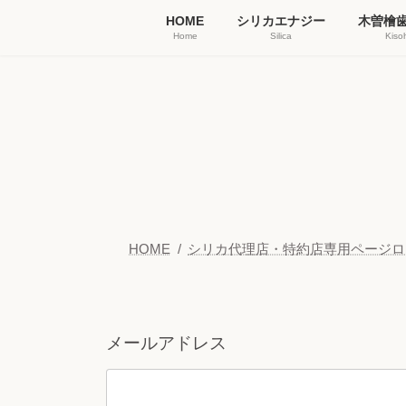
コ
ナ
HOME
シリカエナジー
木曽檜
Home
Silica
Kiso
ン
ビ
テ
ゲ
ン
ー
ツ
シ
へ
ョ
ス
ン
キ
に
HOME
シリカ代理店・特約店専用ページロ
ッ
移
プ
動
メールアドレス